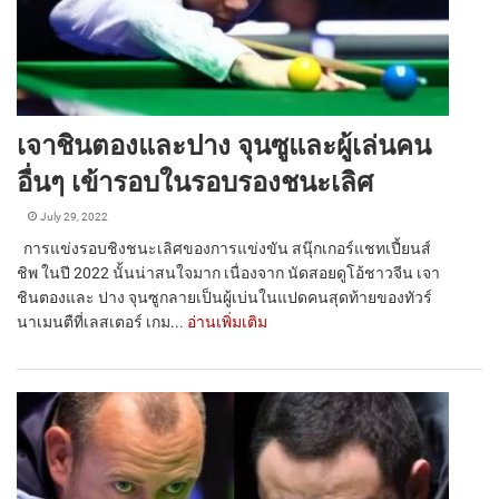
เจาชินตองและปาง จุนซูและผู้เล่นคน
อื่นๆ เข้ารอบในรอบรองชนะเลิศ
July 29, 2022
การแข่งรอบชิงชนะเลิศของการแข่งขัน สนุ๊กเกอร์แชทเปี้ยนส์
ชิพ ในปี 2022 นั้นน่าสนใจมาก เนื่องจาก นัดสอยดูโอ้ชาวจีน เจา
ชินตองและ ปาง จุนซูกลายเป็นผู้เบ่นในแปดคนสุดท้ายของทัวร์
นาเมนตืที่เลสเตอร์ เกม...
อ่านเพิ่มเติม