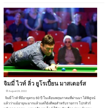
จิมมี่ ไวท์ ลิ่ว ยูโรเปี้ยน มาสเตอร์ส
August 26, 2022
จิมมี่ ไวท์ ที่มีอายุครบ 60 ปี ในเดือนพฤษภาคมที่ผ่านมา ได้พิสูจน์
แล้วว่าแม้อายุจะมากแล้วแต่ก็ยังดีพอสำหรับรายการ โปรทัวร์