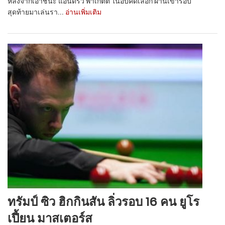
หลังจากเอาชนะ แอนดริว พาเก็ตต์ ในีอบคัดเลือก ผ่านเข้ารอบ
สุดท้ายมาเล่นรา...
อ่านเพิ่มเติม
ทรัมป์ ซิว ฮิกกินสัน ลิ่วรอบ 16 คน ยูโร
เปี้ยน มาสเตอร์ส