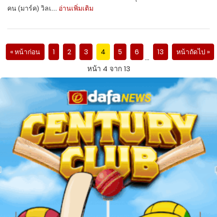
คน (มาร์ค) วิลเ...
อ่านเพิ่มเติม
« หน้าก่อน
1
2
3
4
5
6
13
หน้าถัดไป »
…
หน้า 4 จาก 13