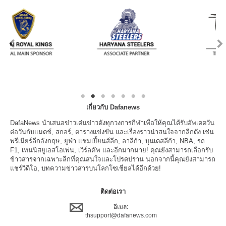
เกี่ยวกับ Dafanews
DafaNews นำเสนอข่าวเด่นข่าวดังทุกวงการกีฬาเพื่อให้คุณได้รับอัพเดตวัน
ต่อวันกับแมตช์, สกอร์, ตารางแข่งขัน และเรื่องราวน่าสนใจจากลีกดัง เช่น
พรีเมียร์ลีกอังกฤษ, ยูฟ่า แชมเปี้ยนส์ลีก, ลาลีก้า, บุนเดสลีก้า, NBA, รถ
F1, เทนนิสยูเอสโอเพ่น, เวิร์ลคัพ และอีกมากมาย! คุณยังสามารถเลือกรับ
ข้าวสารจากเฉพาะลีกที่คุณสนใจและโปรดปราน นอกจากนี้คุณยังสามารถ
แชร์วิดีโอ, บทความข่าวสารบนโลกโซเชี่ยลได้อีกด้วย!
ติดต่อเรา
อีเมล:
thsupport@dafanews.com