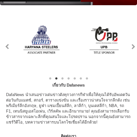
เกี่ยวกับ Dafanews
DafaNews นำเสนอข่าวเด่นข่าวดังทุกวงการกีฬาเพื่อให้คุณได้รับอัพเดตวัน
ต่อวันกับแมตช์, สกอร์, ตารางแข่งขัน และเรื่องราวน่าสนใจจากลีกดัง เช่น
พรีเมียร์ลีกอังกฤษ, ยูฟ่า แชมเปี้ยนส์ลีก, ลาลีก้า, บุนเดสลีก้า, NBA, รถ
F1, เทนนิสยูเอสโอเพ่น, เวิร์ลคัพ และอีกมากมาย! คุณยังสามารถเลือกรับ
ข้าวสารจากเฉพาะลีกที่คุณสนใจและโปรดปราน นอกจากนี้คุณยังสามารถ
แชร์วิดีโอ, บทความข่าวสารบนโลกโซเชี่ยลได้อีกด้วย!
ติดต่อเรา