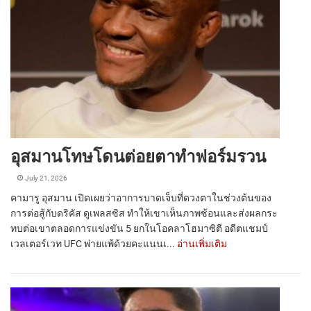
อุสมานโทษโดนต่อยตาทำฟอร์มรวน
July 21, 2026
คามารู อุสมาน เปิดเผยว่าอาการบาดเจ็บที่ดวงตาในช่วงต้นของ
การต่อสู้กับดริคัส ดูเพลสซิส ทำให้เขาเห็นภาพซ้อนและส่งผลกระ
ทบต่อเขาตลอดการแข่งขัน 5 ยกในโอคลาโฮมาซิตี อดีตแชมป์
เวลเตอร์เวท UFC พ่ายแพ้ด้วยคะแนนเ...
อ่านเพิ่มเติม