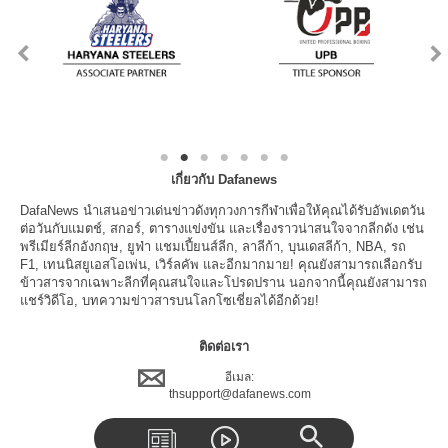
เกี่ยวกับ Dafanews
DafaNews นำเสนอข่าวเด่นข่าวดังทุกวงการกีฬาเพื่อให้คุณได้รับอัพเดตวัน
ต่อวันกับแมตช์, สกอร์, ตารางแข่งขัน และเรื่องราวน่าสนใจจากลีกดัง เช่น
พรีเมียร์ลีกอังกฤษ, ยูฟ่า แชมเปี้ยนส์ลีก, ลาลีก้า, บุนเดสลีก้า, NBA, รถ
F1, เทนนิสยูเอสโอเพ่น, เวิร์ลคัพ และอีกมากมาย! คุณยังสามารถเลือกรับ
ข้าวสารจากเฉพาะลีกที่คุณสนใจและโปรดปราน นอกจากนี้คุณยังสามารถ
แชร์วิดีโอ, บทความข่าวสารบนโลกโซเชี่ยลได้อีกด้วย!
ติดต่อเรา
อีเมล:
thsupport@dafanews.com