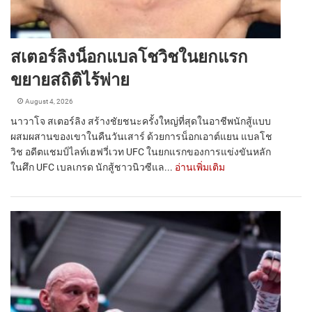
สเตอร์ลิงน็อกแบลโชวิชในยกแรก
ขยายสถิติไร้พ่าย
August 4, 2026
นาวาโจ สเตอร์ลิง สร้างชัยชนะครั้งใหญ่ที่สุดในอาชีพนักสู้แบบ
ผสมผสานของเขาในคืนวันเสาร์ ด้วยการน็อกเอาต์แยน แบลโช
วิช อดีตแชมป์ไลท์เฮฟวี่เวท UFC ในยกแรกของการแข่งขันหลัก
ในศึก UFC เบลเกรด นักสู้ชาวนิวซีแล...
อ่านเพิ่มเติม