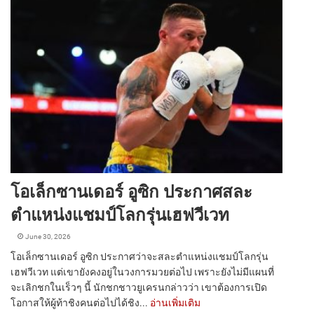
โอเล็กซานเดอร์ อูซิก ประกาศสละ
ตำแหน่งแชมป์โลกรุ่นเฮฟวีเวท
June 30, 2026
โอเล็กซานเดอร์ อูซิก ประกาศว่าจะสละตำแหน่งแชมป์โลกรุ่น
เฮฟวีเวท แต่เขายังคงอยู่ในวงการมวยต่อไป เพราะยังไม่มีแผนที่
จะเลิกชกในเร็วๆ นี้ นักชกชาวยูเครนกล่าวว่า เขาต้องการเปิด
โอกาสให้ผู้ท้าชิงคนต่อไปได้ชิง...
อ่านเพิ่มเติม