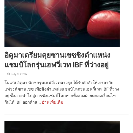
อิตูมาเตรียมคุยซานเชซชิงตำแหน่ง
แชมป์โลกรุ่นเฮฟวี่เวท IBF ที่ว่างอยู่
July 3, 2026
โมเสส อิตูมา นักชกรุ่นเฮฟวี่เวทดาวรุ่ง ได้รับคำสั่งให้เจรจากับ
แฟรงค์ ซานเชซ เพื่อชิงตำแหน่งแชมป์โลกรุ่นเฮฟวี่เวท IBF ที่ว่าง
อยู่ ซึ่งอาจนำไปสู่การชิงแชมป์โลกหากทั้งสองฝ่ายตกลงเงื่อนไข
กันได้ IBF ออกคำส...
อ่านเพิ่มเติม