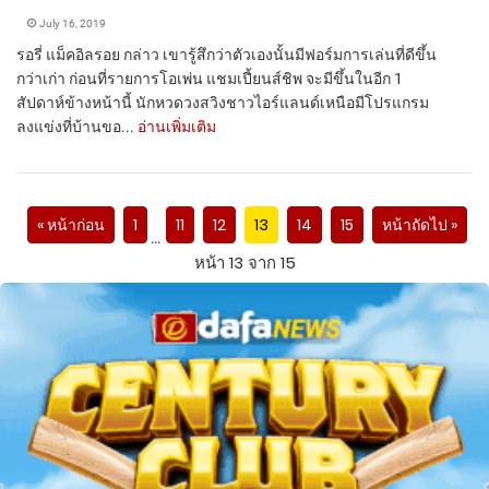
July 16, 2019
รอรี่ แม็คอิลรอย กล่าว เขารู้สึกว่าตัวเองนั้นมีฟอร์มการเล่นที่ดีขึ้น
กว่าเก่า ก่อนที่รายการโอเพ่น แชมเปี้ยนส์ชิพ จะมีขึ้นในอีก 1
สัปดาห์ข้างหน้านี้ นักหวดวงสวิงชาวไอร์แลนด์เหนือมีโปรแกรม
ลงแข่งที่บ้านขอ...
อ่านเพิ่มเติม
« หน้าก่อน
1
11
12
13
14
15
หน้าถัดไป »
…
หน้า 13 จาก 15