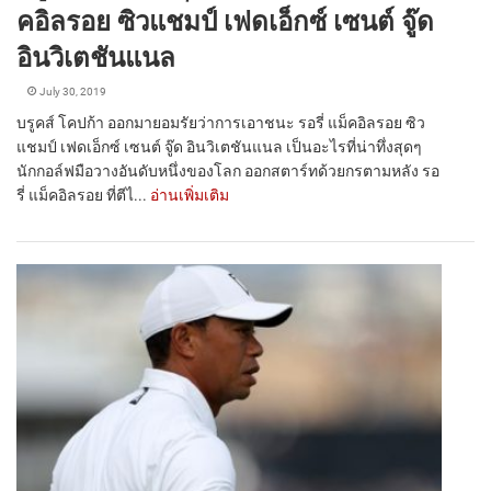
คอิลรอย ซิวแชมป์ เฟดเอ็กซ์ เซนต์ จู๊ด
อินวิเตชันแนล
July 30, 2019
บรูคส์ โคปก้า ออกมายอมรัยว่าการเอาชนะ รอรี่ แม็คอิลรอย ซิว
แชมป์ เฟดเอ็กซ์ เซนต์ จู๊ด อินวิเตชันแนล เป็นอะไรที่น่าทึ่งสุดๆ
นักกอล์ฟมือวางอันดับหนึ่งของโลก ออกสตาร์ทด้วยกรตามหลัง รอ
รี่ แม็คอิลรอย ที่ตีไ...
อ่านเพิ่มเติม