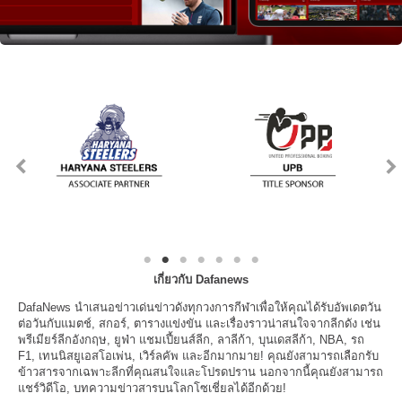
เกี่ยวกับ Dafanews
DafaNews นำเสนอข่าวเด่นข่าวดังทุกวงการกีฬาเพื่อให้คุณได้รับอัพเดตวัน
ต่อวันกับแมตช์, สกอร์, ตารางแข่งขัน และเรื่องราวน่าสนใจจากลีกดัง เช่น
พรีเมียร์ลีกอังกฤษ, ยูฟ่า แชมเปี้ยนส์ลีก, ลาลีก้า, บุนเดสลีก้า, NBA, รถ
F1, เทนนิสยูเอสโอเพ่น, เวิร์ลคัพ และอีกมากมาย! คุณยังสามารถเลือกรับ
ข้าวสารจากเฉพาะลีกที่คุณสนใจและโปรดปราน นอกจากนี้คุณยังสามารถ
แชร์วิดีโอ, บทความข่าวสารบนโลกโซเชี่ยลได้อีกด้วย!