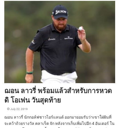
ฌอน ลาวรี่ พร้อมแล้วสำหรับการหวด
ดิ โอเพ่น วันสุดท้าย
July 22, 2019
ฌอน ลาวรี่ นักกอล์ฟชาวไอร์แลนด์ ออกมายอมรับว่าเขาใฝ่ฝันที่
จะคว้าถ้วยรางวัล คลาเร็ต จัก หลังจากเก็บเพิ่มไปอีก 4 อันเดอร์ ใน