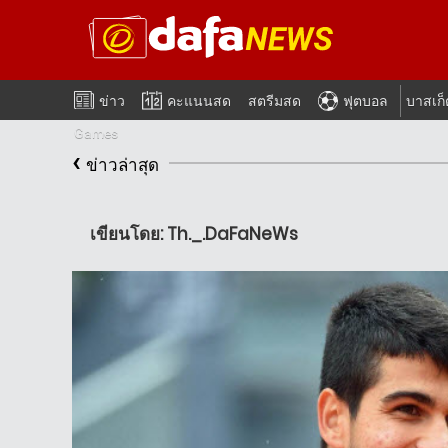
ข่าว
คะแนนสด
สตรีมสด
ฟุตบอล
บาสเก
Games
‹
ข่าวล่าสุด
เขียนโดย: Th._.DaFaNeWs