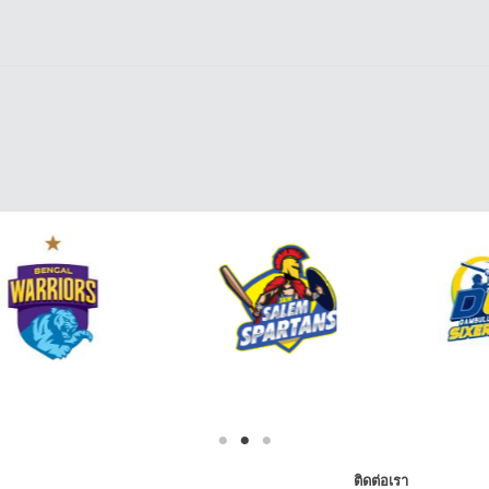
ติดต่อเรา