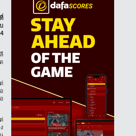
ี่
ับ
 4
ลี
ุด
ต่
ขอ
่อ
ต่
าง
ใน