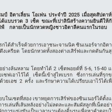
์ อิตาเลี่ยน โอเพ่น ประจำปี 2025 เมื่อสุดสัปดาห์ท
้แบบรวด 3 เซ็ต ขณะที่เปาลินีสร้างความยินดีให้ก
ฟฟ์ กลายเป็นนักหวดหญิงชาวอิตาลีคนแรกในรอบ
งแรกได้สำเร็จด้วยการเอาชนะจานนิค ซินเนอร์จากอิตา
ตึงเครียด โดยนักหวดทั้งสองต่างเสิร์ฟและกดดันกันส
นอย่างล้นหลาม โดยทำได้ 2 เซ็ตพอยต์ที่ 5-6, 15-40 แ
ฟเอาไว้ได้ เซ็ตนี้เข้าสู่ไทเบรก ซึ่งการเล่นที่รุก
วยเอซ 2 ครั้ง และรักษาความได้เปรียบเอาไว้ได้เพื
ยบในเซตที่สอง เขาหยุดการเสิร์ฟของซินเนอร์ได้ตั้งแ
เล่นที่เส้นหลังอย่างไม่ลดละและสัมผัสลูกที่เน็ตอย่
พักการแข่งขันเป็นเวลานานต้องดิ้นรนเพื่อหาคำตอบ