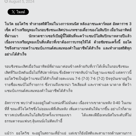
August 5, 2024
โนวัค ยอโควิช ทำลายสถิติใหม่ในวงการเทนนิส หลังเอาชนะคาร์ลอส อัลคาราซ 3
เซ็ต คว้าเหรียญทองในรอบชิงชนะเลิศประเภทชายเดี่ยวของโอลิมปิก เมื่อวันอาทิตย์
ที่ผ่านมา นักหวดชาวเซอร์เบียผู้นี้ใฝ่ฝันที่จะคว้าแชมป์โอลิมปิกมาหลายปีแล้ว
เนื่องจากเหรียญทองเป็นสิ่งเดียวที่เขาต้องการบรรลุให้ได้ ด้วยชัยชนะครั้งนี้ ยอโค
วิชจึงสามารถคว้าแชมป์แกรนด์สแลมทองคำในอาชีพได้สำเร็จ และทำลายสถิติทุก
อย่างได้สำเร็จ
รอบชิงชนะเลิศเมื่อวันอาทิตย์ที่ผ่านมาค่อนข้างคล้ายกับที่เราได้เห็นในรอบชิงชนะ
เลิศที่วิมเบิลดันเมื่อไม่กี่สัปดาห์ก่อน ซึ่งอัลคาราซกลับบ้านในฐานะแชมป์ แต่คราวนี้
ยอโควิชเป็นผู้คว้าแชมป์ได้สำเร็จด้วยคะแนน 7-6 (7-3) 7-6 (7-2) ปัจจุบันเขาอยู่ใน
รายชื่อแชมป์ไม่กี่รายการ ซึ่งรวมถึงเซเรน่า วิลเลียมส์ และราฟาเอล นาดาล ที่คว้า
แชมป์แกรนด์สแลมทองคำในอาชีพได้สำเร็จ
อัลการาซ พบว่าตัวเองอยู่ในตำแหน่งที่ไม่มั่นคง เนื่องจากเขาตามหลัง 0-40 ในเกม
ที่สี่ ขณะที่โจโควิชซึ่งไม่ยอมแพ้ที่เส้นหลัง เพิ่มความกดดันให้มากขึ้น อย่างไรก็ตาม
ชาวสเปนซึ่งเล่นในโอลิมปิกครั้งแรกของเขา ได้แสดงฝีมือเทนนิสในระดับที่ไม่
ธรรมดาจนแฟนๆ ลุ้นจนนั่งไม่ติดเก้าอี้
แม้ว่า ยอโควิช จะอยู่ในสถานะที่ย่ำแย่ แต่เขาก็ยังมีสติและสามารถต้านทานการ