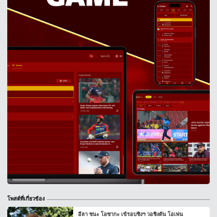
โพสต์ที่เกี่ยวข้อง
อีลา ชนะ โอซากะ เข้รอบชิงฯ วอชิงตัน โอเพ่น