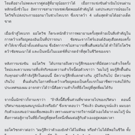
โจมตีอย่างไม่ลดละจากคู่ต่อสู้ที่อายุน้อยกว่าได้ เมื่อการแข่งขันดำเนินไปจนผ่าน
หลักหนึ่งชั่วโมง อัลการาซสามารถเซฟเซ็ตพอยต์สำคัญได้ แต่ประสบการณ์ของโจ
โควิชก็เปล่งประกายออกมาในช่วงไทเบรก ซึ่งเขาคว้า 4 แต้มสุดท้ายได้อย่างเด็ด
ขาด
เมื่อเข้าสู่ไทเบรก ยอโควิช ก็ตระหนักดีว่าการพยายามครั้งสุดท้ายเป็นสิ่งสำคัญใน
การคว้าเหรียญทองอันเป็นที่ปรารถนา ชัยชนะจากโฟร์แฮนด์อันดุเดือดสองครั้ง
ทำให้เขาขึ้นนำตั้งแต่ต้นเกม ซึ่งอัลการาซไม่สามารถฟื้นคืนฟอร์มได้ ทำให้โจโควิช
คว้าชัยชนะมาได้ และเป็นหนึ่งในแมตช์ที่น่าจดจำที่สุดในชีวิตของเขา
หลังการแข่งขัน ยอโควิช ได้บรรยายถึงความรู้สึกของเขาที่มีต่อความสำเร็จครั้ง
ใหม่และความหมายที่แท้จริงของความสำเร็จนี้ต่อตัวเขาว่า “ผมไม่รู้ ผมรู้สึกตื้นตัน
กับทุกอย่างที่กำลังรู้สึกในตอนนี้ มีความรู้สึกที่แตกต่างกัน ภูมิใจเกินไป มีความสุข
เกินไป ตื่นเต้นกับโอกาสที่จะคว้าเหรียญทองเป็นครั้งแรกในอาชีพการเล่นให้กับ
ประเทศของผม อาจกล่าวได้ว่านี่คือความสำเร็จที่ยิ่งใหญ่ที่สุดที่ผมได้รับ
จากนั้นนักข่าวก็ถามเขาว่า “ถ้าสิ่งนี้คือชิ้นส่วนที่ขาดหายไปของปริศนา ตอนนี้
ปริศนาของคุณสมบูรณ์แล้วหรือยัง” ซึ่งเขาตอบว่า “ใช่แล้ว มันสมบูรณ์แล้ว ผมบอก
กับตัวเองเสมอว่าผมเพียงพอแล้ว เพราะผมสามารถวิจารณ์ตัวเองได้มาก ผมไม่รู้ นั่น
คือการต่อสู้ภายในที่ยิ่งใหญ่ที่สุดครั้งหนึ่งที่ผมต่อสู้กับตัวเองอยู่ตลอดเวลา
ยอโควิชกล่าวต่อว่า “ผมรู้สึกว่าตัวเองยังทำได้ไม่ดีพอ หรือทำไม่ได้ดีพอในชีวิต ทั้ง