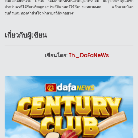
ในและนอกสนาม ดังนั้น นี่จึงเป็นบทเรียนสำคัญสำหรับผม ผมรู้สึกขอบคุณมาก
สำหรับพรที่ได้รับเหรียญทองประวัติศาสตร์ให้กับประเทศของผม คว้าแชมป์แก
รนด์สแลมทองคำสำเร็จ ทำลายสถิติทุกอย่าง”
เกี่ยวกับผู้เขียน
เขียนโดย:
Th._.DaFaNeWs