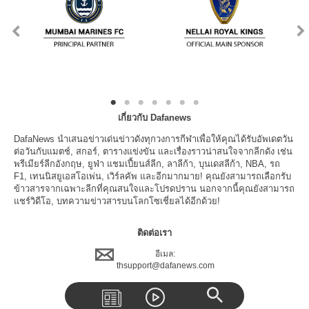
เกี่ยวกับ Dafanews
DafaNews นำเสนอข่าวเด่นข่าวดังทุกวงการกีฬาเพื่อให้คุณได้รับอัพเดตวัน
ต่อวันกับแมตช์, สกอร์, ตารางแข่งขัน และเรื่องราวน่าสนใจจากลีกดัง เช่น
พรีเมียร์ลีกอังกฤษ, ยูฟ่า แชมเปี้ยนส์ลีก, ลาลีก้า, บุนเดสลีก้า, NBA, รถ
F1, เทนนิสยูเอสโอเพ่น, เวิร์ลคัพ และอีกมากมาย! คุณยังสามารถเลือกรับ
ข้าวสารจากเฉพาะลีกที่คุณสนใจและโปรดปราน นอกจากนี้คุณยังสามารถ
แชร์วิดีโอ, บทความข่าวสารบนโลกโซเชี่ยลได้อีกด้วย!
ติดต่อเรา
อีเมล:
thsupport@dafanews.com