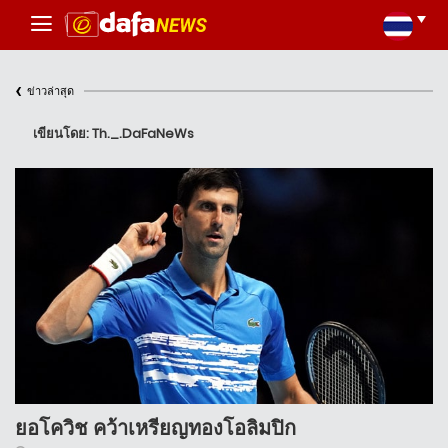
‹
ข่าวล่าสุด
เขียนโดย: Th._.DaFaNeWs
ยอโควิช คว้าเหรียญทองโอลิมปิก