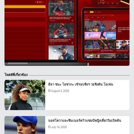
โพสต์ที่เกี่ยวข้อง
อีลา ชนะ โอซากะ เข้รอบชิงฯ วอชิงตัน โอเพ่น
August 3, 2026
นอสโควาและซินเนอร์คว้าแชมป์หญิงเดี่ยววิมเบิลดัน
July 14, 2026