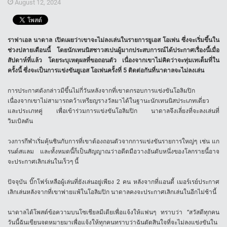
August 12, 2024
ราฟาเอล นาดาล เปิดเผยว่าเขาจะไม่ลงเล่นในรายการยูเอส โอเพ่น ซึ่งจะเริ่มขึ้นใน
ช่วงปลายเดือนนี้ โดยนักเทนนิสชาวสเปนผู้มากประสบการณ์ได้ประกาศเรื่องนี้เมื่อ
สัปดาห์ที่แล้ว โดยระบุเหตุผลที่ขอถอนตัว เนื่องจากเขาไม่คิดว่าจะทุ่มเทเต็มที่ใน
ครั้งนี้ ซึ่งจะเป็นการแข่งขันยูเอส โอเพ่นครั้งที่ 5 ติดต่อกันที่นาดาลจะไม่ลงเล่น
การประกาศดังกล่าวมีขึ้นไม่กี่วันหลังจากที่เขาตกรอบการแข่งขันโอลิมปิก
เนื่องจากเขาไม่สามารถคว้าเหรียญรางวัลมาได้ในฐานะนักเทนนิสประเภทเดี่ยว
และประเภทคู่ เพื่อเข้าร่วมการแข่งขันโอลิมปิก นาดาลจึงเลี่ยงที่จะลงเล่นที่
วิมเบิลดัน
วงการกีฬาเริ่มคุ้นชินกับการที่เขาต้องถอนตัวจากการแข่งขันรายการใหญ่ๆ เช่น แก
รนด์สแลม และทั้งหมดนี้ก็เป็นสัญญาณว่าอดีตมือวางอันดับหนึ่งของโลกรายนี้อาจ
จะประกาศเลิกเล่นในเร็วๆ นี้
ปัจจุบัน บิ๊กโฟร์เหลือผู้เล่นที่ยังเล่นอยู่เพียง 2 คน หลังจากที่แอนดี้ เมอร์เรย์ประกาศ
เลิกเล่นหลังจากที่เขาพ่ายแพ้ในโอลิมปิก นาดาลคงจะประกาศเลิกเล่นในอีกไม่ช้านี้
นาดาลได้โพสต์ข้อความบนโซเชียลมีเดียเพื่อแจ้งให้แฟนๆ ทราบว่า “สวัสดีทุกคน
วันนี้ฉันเขียนจดหมายมาเพื่อแจ้งให้ทุกคนทราบว่าฉันตัดสินใจที่จะไม่ลงแข่งขันใน