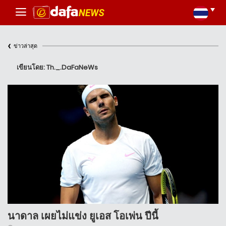
‹
ข่าวล่าสุด
เขียนโดย: Th._.DaFaNeWs
นาดาล เผยไม่แข่ง ยูเอส โอเพ่น ปีนี้