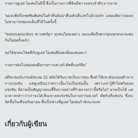
รายการยูเอส โอเพ่นในปีนี้ ซึ่งเป็นรายการที่ฉันมีความทรงจำดีๆ มากมาย
“ผมจะคิดถึงเซสชันพิเศษในค่ำคืนอันน่าตื่นเต้นที่แอชในนิวยอร์ก แต่ผมคิดว่าผมคง
ไม่สามารถทุ่มเทเต็มที่ได้ในครั้งนี้
“ขอขอบคุณแฟนๆ ชาวสหรัฐฯ ทุกคนโดยเฉพาะ ผมจะคิดถึงพวกคุณทุกคนและพบ
กันใหม่ครั้งหน้า
ขอให้ทุกคนโชคดีกับยูเอส โอเพ่นที่ยอดเยี่ยมเสมอมา!
รายการต่อไปของผมคือรายการเลเวอร์ คัพที่เบอร์ลิน”
อดีตแชมป์แกรนด์สแลม 22 สมัยได้รับบาดเจ็บมาก่อน ซึ่งทำให้เขาต้องถอนตัวจาก
การแข่งขัน แต่ดูเหมือนว่าคราวนี้จะไม่เป็นเช่นนั้น เพราะเขารู้สึกไม่พร้อมลง
แข่งขัน นี่อาจเป็นสัญญาณบ่งชี้ถึงบางอย่างที่ร้ายแรงกว่านี้หรือไม่? อาจเป็นได้ แต่
นาดาลกล่าวว่าเราจะได้เห็นเขาลงแข่งขันในรายการเลเวอร์ คัพกับทีมสเปน ซึ่งจะ
จัดขึ้นในเดือนกันยายน ซึ่งเป็นช่วงที่ยูเอส โอเพ่นกำลังจะจบลง
เกี่ยวกับผู้เขียน