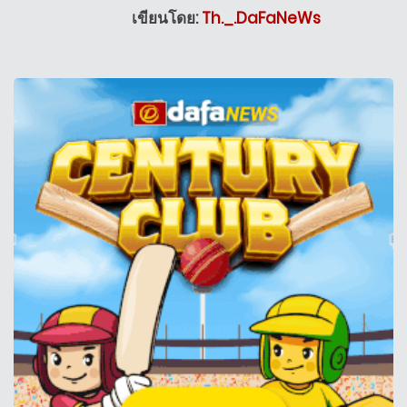
เขียนโดย:
Th._.DaFaNeWs