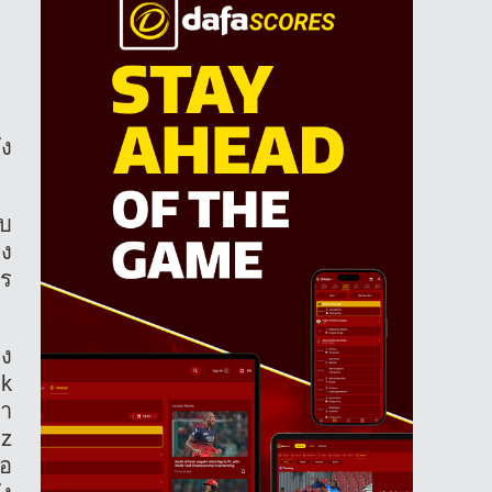
ัง
คบ
รง
าร
าง
ak
้า
az
จอ