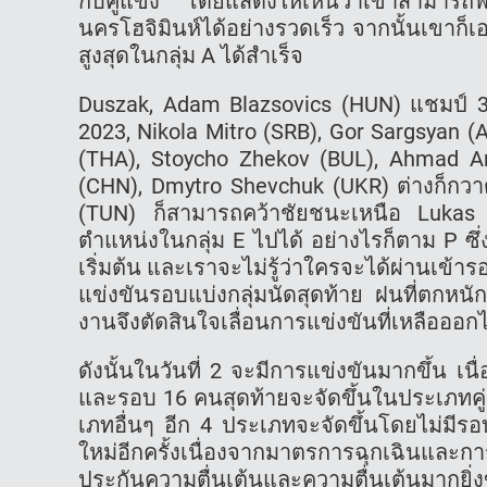
กับคู่แข่ง โดยแสดงให้เห็นว่าเขาสามารถฟ
นครโฮจิมินห์ได้อย่างรวดเร็ว จากนั้นเขาก
สูงสุดในกลุ่ม A ได้สำเร็จ
Duszak, Adam Blazsovics (HUN) แชมป์ 3
2023, Nikola Mitro (SRB), Gor Sargsyan 
(THA), Stoycho Zhekov (BUL), Ahmad Ar
(CHN), Dmytro Shevchuk (UKR) ต่างก็กวาด
(TUN) ก็สามารถคว้าชัยชนะเหนือ Lukas 
ตำแหน่งในกลุ่ม E ไปได้ อย่างไรก็ตาม P ซึ่งเ
เริ่มต้น และเราจะไม่รู้ว่าใครจะได้ผ่านเข้า
แข่งขันรอบแบ่งกลุ่มนัดสุดท้าย ฝนที่ตกหนักแ
งานจึงตัดสินใจเลื่อนการแข่งขันที่เหลือออก
ดังนั้นในวันที่ 2 จะมีการแข่งขันมากขึ้น 
และรอบ 16 คนสุดท้ายจะจัดขึ้นในประเภทคู่
เภทอื่นๆ อีก 4 ประเภทจะจัดขึ้นโดยไม่มีร
ใหม่อีกครั้งเนื่องจากมาตรการฉุกเฉินและก
ประกันความตื่นเต้นและความตื่นเต้นมากยิ่งข