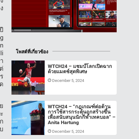
ัง
่ง
ปี
ng
an
โพสต์ที่เกี่ยวข้อง
li
้า
WTCH24 – แชมป์โลกเปิดฉาก
ต่
ด้วยแมตช์สุดพิเศษ
าร
December 5, 2024
ัด
าย
WTCH24 – “กฎเกณฑ์ต่อต้าน
การใช้สารกระตุ้นถูกสร้างขึ้น
ระ
เพื่อสนับสนุนนักกีฬาเทคบอล” –
าก
Anita Hartung
ับ
December 5, 2024