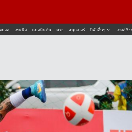
็ตบอล
เทนนิส
แบดมินตัน
มวย
สนุกเกอร์
กีฬาอื่นๆ
เกมส์ชิง