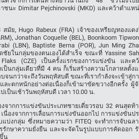
ื้นตัวจากการเดินทางที่ยาวนานถึง 48 ชั่วโมงไปย
็เอาชนะ Dimitar Pejchinovski (MKD) และคว้าตำแหน
 สมัย, Hugo Rabeux (FRA) เจ้าของเหรียญทองแดง
(ARM), Jonathan Coquelle (BEL), Boonkoom Tipwo
abi (LBN), Baptiste Berna (POR), Jun Ming Zh
ชัยในกลุ่มของตนเองได้สำเร็จ ขณะที่ Yassine Sah
Flaks (CZE) เป็นครั้งแรกของการแข่งขัน และคว
ป็นกลุ่มเดียวที่มี 4 คน ก็เริ่มสร้างความโกลาหลตั้งแ
รอบจนกว่าจะถึงวันพฤหัสบดี ขณะที่เรากำลังจะเข้าสู่ก
ละตกหนักอย่างต่อเนื่องก็เข้ามาขัดขวางอีกครั้ง ผู้จ
ไปเป็นเช้าวันพฤหัสบดี เวลา 10.00 น.
เนื่องจากการแข่งขันประเภทชายเดี่ยวรอบ 32 คนสุดท้
 เนื่องจากการเลื่อนการแข่งขันออกไป การแข่งขันป
อบแบ่งกลุ่ม ซึ่งหมายความว่า FITEQ จะทำการจับฉล
ารรักษาความยั่งยืน และจะจัดในรูปแบบการคัดออก ร
ึ้น