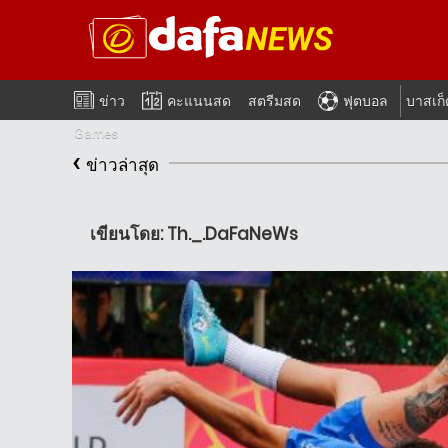
ข่าว
คะแนนสด
สตรีมสด
ฟุตบอล
บาสเก
Games
‹
ข่าวล่าสุด
เขียนโดย: Th._.DaFaNeWs