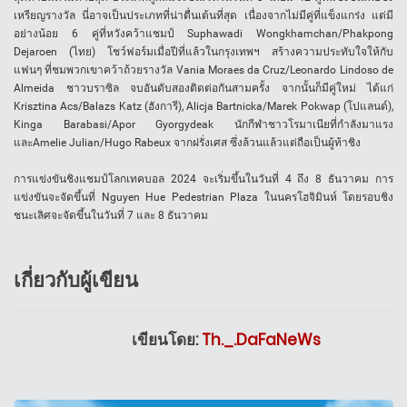
เหรียญรางวัล นี่อาจเป็นประเภทที่น่าตื่นเต้นที่สุด เนื่องจากไม่มีคู่ที่แข็งแกร่ง แต่มี
อย่างน้อย 6 คู่ที่หวังคว้าแชมป์ Suphawadi Wongkhamchan/Phakpong
Dejaroen (ไทย) โชว์ฟอร์มเมื่อปีที่แล้วในกรุงเทพฯ สร้างความประทับใจให้กับ
แฟนๆ ที่ชมพวกเขาคว้าถ้วยรางวัล Vania Moraes da Cruz/Leonardo Lindoso de
Almeida ชาวบราซิล จบอันดับสองติดต่อกันสามครั้ง จากนั้นก็มีคู่ใหม่ ได้แก่
Krisztina Acs/Balazs Katz (ฮังการี), Alicja Bartnicka/Marek Pokwap (โปแลนด์),
Kinga Barabasi/Apor Gyorgydeak นักกีฬาชาวโรมาเนียที่กำลังมาแรง
และAmelie Julian/Hugo Rabeux จากฝรั่งเศส ซึ่งล้วนแล้วแต่ถือเป็นผู้ท้าชิง
การแข่งขันชิงแชมป์โลกเทคบอล 2024 จะเริ่มขึ้นในวันที่ 4 ถึง 8 ธันวาคม การ
แข่งขันจะจัดขึ้นที่ Nguyen Hue Pedestrian Plaza ในนครโฮจิมินห์ โดยรอบชิง
ชนะเลิศจะจัดขึ้นในวันที่ 7 และ 8 ธันวาคม
เกี่ยวกับผู้เขียน
เขียนโดย:
Th._.DaFaNeWs