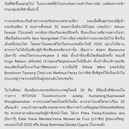
กันที่จัดขึ้นนอกยุโรป ในประเทศที่ยังไม่ประสบความสำเร็จมากนัก แต่ต้องการเข้า
ร่วมกลุ่มนักกีฬาชั้นนำนี้
การแข่งขันจะเริ่มด้วยการแข่งขันประเภทชายเดี่ยว และเมื่อสิ้นสุดวันจะมีผู้เข้า
แข่งขันเพียง 8 คนจากทั้งหมด 52 คนเท่านั้นที่จะได้ไปต่อ แชมป์เก่า Adrian
Duszak (โปแลนด์) จะกลับมาป้องกันแชมป์อีกครั้ง ซึ่งจะเป็นงานที่ยากอย่างไม่น่า
เชื่อเมื่อต้องเจอกับ Apor Gyorgydeak (โรมาเนีย) แชมป์เก่าและแชมป์ยุโรป ซึ่งเป็น
เต็งหนึ่งของโลก โดยเขาไม่เคยแพ้ใครในประเภทเดี่ยวในปี 2024 อย่างไรก็ตาม
พวกเขาไม่ได้เป็นเพียงผู้ท้าชิงเพียงคนเดียวเท่านั้น เนื่องจาก Adam Blazsovics
(ฮังการี) แชมป์โลกประเภทบุคคล 3 สมัย ตั้งเป้าที่จะขึ้นโพเดียมอีกครั้ง ขณะที่
Hugo Rabeux (ฝรั่งเศส) เจ้าของเหรียญทองแดงในปีที่แล้ว ตั้งเป้าที่จะเข้ารอบชิง
ชนะเลิศเป็นครั้งแรกในอาชีพของเขา จากนั้นก็มี Nikola Mitro (เซอร์เบีย)
Boonkoom Tipwong (ไทย) และ Matheus Ferraz (บราซิล) ซึ่งพิสูจน์ให้เห็นแล้วใน
ประเภทคู่ว่าพวกเธอก็เป็นผู้เล่นระดับโลกเช่นกัน
ในวันที่สอง ทีมหญิงจะลงแข่งขันประเภทคู่โดยมี 26 ทีม มีทีมเต็งที่ชัดเจนใน
รายการ WTCH24 ในแต่ละประเภท
Jutatip Kuntatong
/
Suphawadi
Wongkhamchan
จากประเทศไทยเป็นหนึ่งในนั้น พวกเขาไม่แพ้ใครมาเกือบ 20
เดือนแล้ว และเป้าหมายเดียวของพวกเขาคือการคว้าเหรียญทองได้สองสมัยติดต่อ
กัน พวกเขาอาจต้องเจอกับผู้ท้าชิงหน้าใหม่ ได้แก่
Petra Pechy
/
Krisztina Acs
(ฮังการี),
Ester Viana Mendes
/
Vania Moraes da Cruz
(บราซิล) ผู้ชนะเหรียญ
ทองแดงในปี 2023 หรือ
Alicja Bartnicka
/
Zaneta Cygora
(โปแลนด์)