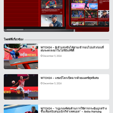
โพสต์ที่เกี่ยวข้อง
WTCH24 – ผู้เข้าแข่งขันได้ผ่านเข้ารอบไปแล้วก่อนที่
ฝนจะตกลงมาในโฮจิมินห์ซิตี้
December 5, 2024
WTCH24 – แชมป์โลกเปิดฉากด้วยแมตช์สุดพิเศษ
December 5, 2024
WTCH24 – “กฎเกณฑ์ต่อต้านการใช้สารกระตุ้นถูกสร้าง
ขึ้นเพื่อสนับสนุนนักกีฬาเทคบอล” – Anita Hartung