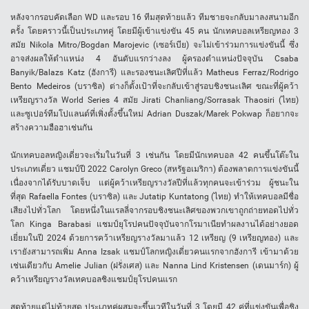
หลังจากรอบคัดเลือก WD และรอบ 16 ทีมสุดท้ายแล้ว ทีมชายจะกลับมาลงสนามอีก
ครั้ง โดยคราวนี้เป็นประเภทคู่ โดยมีผู้เข้าแข่งขัน 45 คน นักเทคบอลเหรียญทอง 3
สมัย Nikola Mitro/Bogdan Marojevic (เซอร์เบีย) จะไม่เข้าร่วมการแข่งขันนี้ ซึ่ง
อาจส่งผลให้ตำแหน่ง 4 อันดับแรกว่างลง ผู้ครองตำแหน่งปัจจุบัน Csaba
Banyik/Balazs Katz (ฮังการี) และรองชนะเลิศปีที่แล้ว Matheus Ferraz/Rodrigo
Bento Medeiros (บราซิล) ต่างก็ตั้งเป้าที่จะกลับเข้าสู่รอบชิงชนะเลิศ ขณะที่ผู้คว้า
เหรียญรางวัล World Series 4 สมัย Jirati Chanliang/Sorrasak Thaosiri (ไทย)
และซูเปอร์ทีมโปแลนด์ที่เพิ่งตั้งขึ้นใหม่ Adrian Duszak/Marek Pokwap ก็อยากจะ
สร้างความฮือฮาเช่นกัน
นักเทคบอลหญิงเดี่ยวจะเริ่มในวันที่ 3 เช่นกัน โดยมีนักเทคบอล 42 คนขึ้นโต๊ะใน
ประเภทเดี่ยว แชมป์ปี 2022 Carolyn Greco (สหรัฐอเมริกา) ต้องพลาดการแข่งขันนี้
เนื่องจากได้รับบาดเจ็บ แต่ผู้คว้าเหรียญรางวัลปีที่แล้วทุกคนจะเข้าร่วม ผู้ชนะใน
ที่สุด
Rafaella Fontes
(บราซิล) และ
Jutatip Kuntatong
(ไทย) ทำให้เทคบอลมีชื่อ
เสียงไปทั่วโลก โดยหนึ่งในแรลลี่จากรอบชิงชนะเลิศของพวกเขาถูกถ่ายทอดไปทั่ว
โลก
Kinga Barabasi
แชมป์ยุโรปคนปัจจุบันจากโรมาเนียทำผลงานได้อย่างยอด
เยี่ยมในปี 2024 ด้วยการคว้าเหรียญรางวัลมาแล้ว 12 เหรียญ (9 เหรียญทอง) และ
เรายังสามารถเพิ่ม
Anna Izsak
แชมป์โลกหญิงเดี่ยวคนแรกจากฮังการี เข้ามาด้วย
เช่นเดียวกับ
Amelie Julia
n (ฝรั่งเศส) และ
Nanna Lind Kristensen
(เดนมาร์ก) ผู้
คว้าเหรียญรางวัลเทคบอลชิงแชมป์ยุโรปคนแรก
สุดท้ายแต่ไม่ท้ายสุด ประเภทคู่ผสมจะขึ้นเวทีในวันที่ 3 โดยมี 42 คู่ที่แข่งขันเพื่อชิง