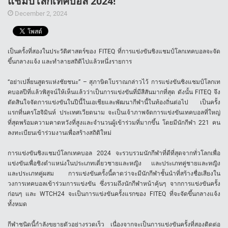
แชมป์โลกเทคบอล 2024!
December 2, 2024
เป็นครั้งที่สองในประวัติศาสตร์ของ FITEQ ที่การแข่งขันชิงแชมป์โลกเทคบอลจะจัด
ขึ้นกลางแจ้ง และทำลายสถิติไปแล้วหนึ่งรายการ
“อย่าเปลี่ยนสูตรแห่งชัยชนะ” – สุภาษิตโบราณกล่าวไว้ การแข่งขันชิงแชมป์โลกเท
คบอลปีที่แล้วพิสูจน์ให้เห็นแล้วว่าเป็นการแข่งขันที่มีสีสันมากที่สุด ดังนั้น FITEQ จึง
ตัดสินใจจัดการแข่งขันในปีนี้ในเอเชียและพัฒนากีฬานี้ในท้องถิ่นต่อไป เป็นครั้ง
แรกที่นครโฮจิมินห์ ประเทศเวียดนาม จะเป็นเจ้าภาพจัดการแข่งขันเทคบอลที่ใหญ่
ที่สุดพร้อมความคาดหวังที่สูงและจำนวนผู้เข้าร่วมที่มากขึ้น โดยมีนักกีฬา 221 คน
ลงทะเบียนเข้าร่วมงานเพื่อสร้างสถิติใหม่
การแข่งขันชิงแชมป์โลกเทคบอล 2024 จะรวบรวมนักกีฬาที่ดีที่สุดจากทั่วโลกเพื่อ
แข่งขันเพื่อชิงตำแหน่งในประเภทเดี่ยวชายและหญิง และประเภทคู่ชายและหญิง
และประเภทคู่ผสม การแข่งขันครั้งนี้คาดว่าจะมีนักกีฬาชั้นนำที่สร้างชื่อเสียงใน
วงการเทคบอลเข้าร่วมการแข่งขัน ซึ่งรวมถึงนักกีฬาหน้าคุ้นๆ จากการแข่งขันครั้ง
ก่อนๆ และ WTCH24 จะเป็นการแข่งขันครั้งแรกของ FITEQ ที่จะจัดขึ้นกลางแจ้ง
ทั้งหมด
กีฬาชนิดนี้กำลังขยายตัวอย่างรวดเร็ว เนื่องจากจะเป็นการแข่งขันครั้งที่สองติดต่อ