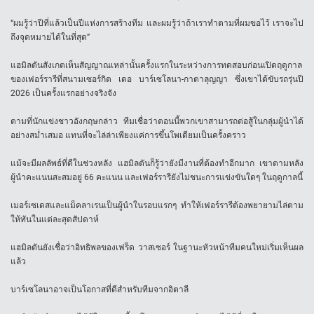
“ผมรู้ว่าปีที่แล้วเป็นปีแห่งการสร้างทีม และผมรู้ว่าถ้าเราทำตามที่ผมขอไว้ เราจะไป
ถึงจุดหมายได้ในที่สุด”
แฮมิลตันสังเกตเห็นสัญญาณเหล่านั้นครั้งแรกในระหว่างการทดสอบก่อนเปิดฤดูกาล
ของเฟอร์รารีที่สนามเซอร์กิต เดอ บาร์เซโลนา-กาตาลุญญา ซึ่งเขาได้ขับรถรุ่นปี
2026 เป็นครั้งแรกอย่างจริงจัง
ตามที่นักแข่งชาวอังกฤษกล่าว ทีมเชื่อว่าตอนนี้พวกเขาสามารถต่อสู้ในกลุ่มผู้นำได้
อย่างสม่ำเสมอ แทนที่จะไล่ล่าเพียงแค่การขึ้นโพเดียมเป็นครั้งคราว
แม้จะมีผลลัพธ์ที่ดีในช่วงหลัง แฮมิลตันก็รู้ว่ายังมีงานที่ต้องทำอีกมาก เขาตามหลัง
ผู้นำคะแนนสะสมอยู่ 66 คะแนน และเฟอร์รารียังไม่ชนะการแข่งขันใดๆ ในฤดูกาลนี้
เมอร์เซเดสและแม็คลาเรนเป็นผู้นำในรอบแรกๆ ทำให้เฟอร์รารีต้องพยายามไล่ตาม
ให้ทันในแต่ละสุดสัปดาห์
แฮมิลตันยังเชื่อว่าอิทธิพลของเฟร็ด วาสเซอร์ ในฐานะหัวหน้าทีมคนใหม่เริ่มเห็นผล
แล้ว
บาร์เซโลนาอาจเป็นโอกาสที่ดีสำหรับทีมจากอิตาลี