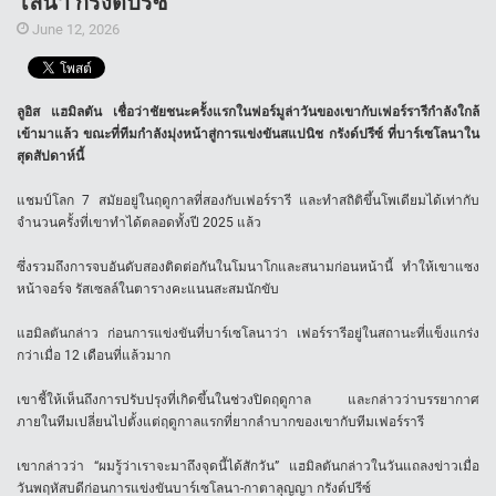
โลนา กรังด์ปรีซ์
June 12, 2026
ลูอิส แฮมิลตัน เชื่อว่าชัยชนะครั้งแรกในฟอร์มูล่าวันของเขากับเฟอร์รารีกำลังใกล้
เข้ามาแล้ว ขณะที่ทีมกำลังมุ่งหน้าสู่การแข่งขันสแปนิช กรังด์ปรีซ์ ที่บาร์เซโลนาใน
สุดสัปดาห์นี้
แชมป์โลก 7 สมัยอยู่ในฤดูกาลที่สองกับเฟอร์รารี และทำสถิติขึ้นโพเดียมได้เท่ากับ
จำนวนครั้งที่เขาทำได้ตลอดทั้งปี 2025 แล้ว
ซึ่งรวมถึงการจบอันดับสองติดต่อกันในโมนาโกและสนามก่อนหน้านี้ ทำให้เขาแซง
หน้าจอร์จ รัสเซลล์ในตารางคะแนนสะสมนักขับ
แฮมิลตันกล่าว ก่อนการแข่งขันที่บาร์เซโลนาว่า เฟอร์รารีอยู่ในสถานะที่แข็งแกร่ง
กว่าเมื่อ 12 เดือนที่แล้วมาก
เขาชี้ให้เห็นถึงการปรับปรุงที่เกิดขึ้นในช่วงปิดฤดูกาล และกล่าวว่าบรรยากาศ
ภายในทีมเปลี่ยนไปตั้งแต่ฤดูกาลแรกที่ยากลำบากของเขากับทีมเฟอร์รารี
เขากล่าวว่า “ผมรู้ว่าเราจะมาถึงจุดนี้ได้สักวัน” แฮมิลตันกล่าวในวันแถลงข่าวเมื่อ
วันพฤหัสบดีก่อนการแข่งขันบาร์เซโลนา-กาตาลุญญา กรังด์ปรีซ์