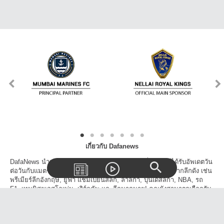
เกี่ยวกับ Dafanews
DafaNews นำเสนอข่าวเด่นข่าวดังทุกวงการกีฬาเพื่อให้คุณได้รับอัพเดตวัน
ต่อวันกับแมตช์, สกอร์, ตารางแข่งขัน และเรื่องราวน่าสนใจจากลีกดัง เช่น
พรีเมียร์ลีกอังกฤษ, ยูฟ่า แชมเปี้ยนส์ลีก, ลาลีก้า, บุนเดสลีก้า, NBA, รถ
F1, เทนนิสยูเอสโอเพ่น, เวิร์ลคัพ และอีกมากมาย! คุณยังสามารถเลือกรับ
ข้าวสารจากเฉพาะลีกที่คุณสนใจและโปรดปราน นอกจากนี้คุณยังสามารถ
แชร์วิดีโอ, บทความข่าวสารบนโลกโซเชี่ยลได้อีกด้วย!