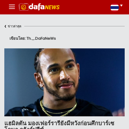
‹
ข่าวล่าสุด
เขียนโดย: Th._.DaFaNeWs
แฮมิลตัน มองเฟอร์รารียังมีหวังก่อนศึกบาร์เซ