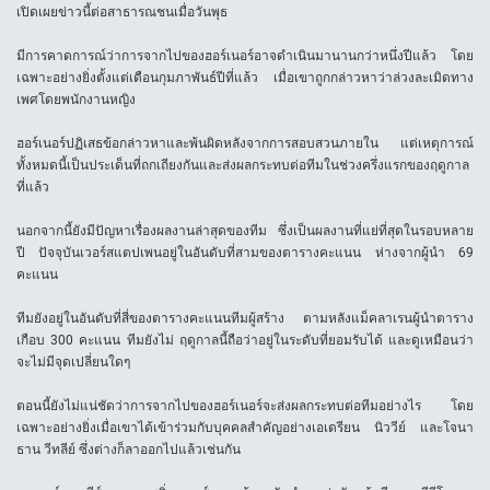
เปิดเผยข่าวนี้ต่อสาธารณชนเมื่อวันพุธ
มีการคาดการณ์ว่าการจากไปของฮอร์เนอร์อาจดำเนินมานานกว่าหนึ่งปีแล้ว โดย
เฉพาะอย่างยิ่งตั้งแต่เดือนกุมภาพันธ์ปีที่แล้ว เมื่อเขาถูกกล่าวหาว่าล่วงละเมิดทาง
เพศโดยพนักงานหญิง
ฮอร์เนอร์ปฏิเสธข้อกล่าวหาและพ้นผิดหลังจากการสอบสวนภายใน แต่เหตุการณ์
ทั้งหมดนี้เป็นประเด็นที่ถกเถียงกันและส่งผลกระทบต่อทีมในช่วงครึ่งแรกของฤดูกาล
ที่แล้ว
นอกจากนี้ยังมีปัญหาเรื่องผลงานล่าสุดของทีม ซึ่งเป็นผลงานที่แย่ที่สุดในรอบหลาย
ปี ปัจจุบันเวอร์สแตปเพนอยู่ในอันดับที่สามของตารางคะแนน ห่างจากผู้นำ 69
คะแนน
ทีมยังอยู่ในอันดับที่สี่ของตารางคะแนนทีมผู้สร้าง ตามหลังแม็คลาเรนผู้นำตาราง
เกือบ 300 คะแนน ทีมยังไม่ ฤดูกาลนี้ถือว่าอยู่ในระดับที่ยอมรับได้ และดูเหมือนว่า
จะไม่มีจุดเปลี่ยนใดๆ
ตอนนี้ยังไม่แน่ชัดว่าการจากไปของฮอร์เนอร์จะส่งผลกระทบต่อทีมอย่างไร โดย
เฉพาะอย่างยิ่งเมื่อเขาได้เข้าร่วมกับบุคคลสำคัญอย่างเอเดรียน นิววีย์ และโจนา
ธาน วีทลีย์ ซึ่งต่างก็ลาออกไปแล้วเช่นกัน