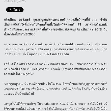
July 10, 2025
คริสเตียน ฮอร์เนอร์ ถูกเรดบูลล์ปลดออกจากตำแหน่งเมื่อวันพุธที่ผ่านมา ซึ่งถือ
เป็นการตัดสินใจที่น่าตกใจที่สุดครั้งหนึ่งในประวัติศาสตร์ F1 เขาดำรงตำแหน่ง
หัวหน้าทีมและประธานเจ้าหน้าที่บริหารของทีมแข่งเรดบูลล์มาเป็นเวลา 20 ปี นับ
ตั้งแต่ก่อตั้งทีมในปี 2005
ตลอดระยะเวลาที่ดำรงตำแหน่ง เขานำทีมคว้าแชมป์ประเภทนักแข่ง 8 สมัย และ
แชมป์ประเภททีมผู้สร้าง 6 สมัย คอยดูแลอาชีพของเซบาสเตียน เวทเทล และแม็กซ์
เวอร์สแตปเพน ซึ่งทั้งคู่คว้าแชมป์ได้ 4 สมัยติดต่อกัน
ฮอร์เนอร์ได้โพสต์ข้อความอำลาทีมผ่านอินสตาแกรมว่า “หลังจากการเดินทางอัน
น่าเหลือเชื่อตลอด 20 ปีที่อยู่ด้วยกันมา วันนี้ผมขอบอกลาทีมที่ผมรักอย่างสุดซึ้งด้วย
ความเสียใจอย่างสุดซึ้ง”
“พวกคุณทุกคน ทีมงานที่ยอดเยี่ยมในโรงงาน คือหัวใจและจิตวิญญาณของทุกสิ่งที่
เราสร้างมา” ไม่ว่าจะแพ้หรือชนะ ทุกย่างก้าว เรายืนหยัดเคียงข้างกันเป็นหนึ่งเดียว
และผมจะไม่มีวันลืมสิ่งนี้
เรดบูลไม่ได้ให้เหตุผลใดๆ ในการปล่อยตัวฮอร์เนอร์ เนื่องจากพวกเขาได้แจ้งข่าวนี้
ให้เขาทราบเมื่อเย็นวันอังคาร และยังไม่ได้ระบุเหตุผลใดๆ สำหรับการตัดสินใจนี้เมื่อ