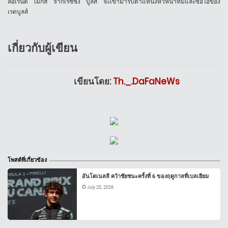
ลอเรนต์ เมกีส์ จากเรซซิ่ง บูลส์ จะเข้ามารับตำแหน่งหัวหน้าทีมและซีอีโอของ
เรดบูลส์
เกี่ยวกับผู้เขียน
เขียนโดย:
Th._.DaFaNeWs
โพสต์ที่เกี่ยวข้อง
อันโตเนลลี คว้าชัยชนะครั้งที่ 6 ของฤดูกาลที่เบลเยียม
July 20, 2026