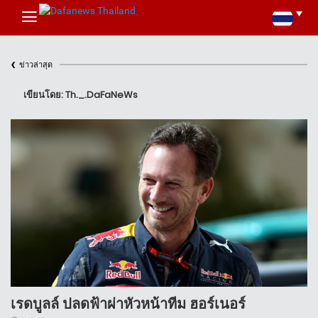
‹
ข่าวล่าสุด
เขียนโดย: Th._.DaFaNeWs
เรดบูลล์ ปลดฟ้าผ่าหัวหน้าทีม ฮอร์เนอร์