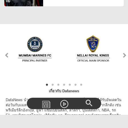
เกี่ยวกับ Dafanews
DafaNews นำเสนอข่าวเด่นข่าวดังทุกวงการกีฬาเพื่อให้คุณได้รับอัพเดตวัน
ต่อวันกับแมตช์, สกอร์, ตารางแข่งขัน และเรื่องราวน่าสนใจจากลีกดัง เช่น
พรีเมียร์ลีกอังกฤษ, ยูฟ่า แชมเปี้ยนส์ลีก, ลาลีก้า, บุนเดสลีก้า, NBA, รถ
F1, เทนนิสยูเอสโอเพ่น, เวิร์ลคัพ และอีกมากมาย! คุณยังสามารถเลือกรับ
ข้าวสารจากเฉพาะลีกที่คุณสนใจและโปรดปราน นอกจากนี้คุณยังสามารถ
แชร์วิดีโอ, บทความข่าวสารบนโลกโซเชี่ยลได้อีกด้วย!