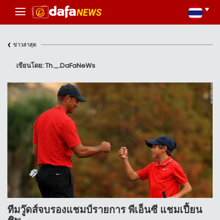
‹
ข่าวล่าสุด
เขียนโดย: Th._.DaFaNeWs
ทีมวู๊ดส์จบรองแชมป์รายการ พีเอ็นซี แชมเปี้ยน