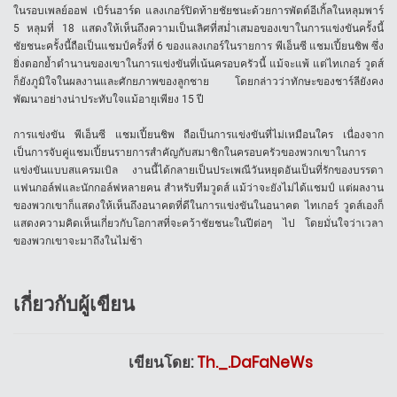
ในรอบเพลย์ออฟ เบิร์นฮาร์ด แลงเกอร์ปิดท้ายชัยชนะด้วยการพัตต์อีเกิ้ลในหลุมพาร์
5 หลุมที่ 18 แสดงให้เห็นถึงความเป็นเลิศที่สม่ำเสมอของเขาในการแข่งขันครั้งนี้
ชัยชนะครั้งนี้ถือเป็นแชมป์ครั้งที่ 6 ของแลงเกอร์ในรายการ พีเอ็นซี แชมเปี้ยนชิพ ซึ่ง
ยิ่งตอกย้ำตำนานของเขาในการแข่งขันที่เน้นครอบครัวนี้ แม้จะแพ้ แต่ไทเกอร์ วูดส์
ก็ยังภูมิใจในผลงานและศักยภาพของลูกชาย โดยกล่าวว่าทักษะของชาร์ลียังคง
พัฒนาอย่างน่าประทับใจแม้อายุเพียง 15 ปี
การแข่งขัน พีเอ็นซี แชมเปี้ยนชิพ ถือเป็นการแข่งขันที่ไม่เหมือนใคร เนื่องจาก
เป็นการจับคู่แชมเปี้ยนรายการสำคัญกับสมาชิกในครอบครัวของพวกเขาในการ
แข่งขันแบบสแครมเบิล งานนี้ได้กลายเป็นประเพณีวันหยุดอันเป็นที่รักของบรรดา
แฟนกอล์ฟและนักกอล์ฟหลายคน สำหรับทีมวูดส์ แม้ว่าจะยังไม่ได้แชมป์ แต่ผลงาน
ของพวกเขาก็แสดงให้เห็นถึงอนาคตที่ดีในการแข่งขันในอนาคต ไทเกอร์ วูดส์เองก็
แสดงความคิดเห็นเกี่ยวกับโอกาสที่จะคว้าชัยชนะในปีต่อๆ ไป โดยมั่นใจว่าเวลา
ของพวกเขาจะมาถึงในไม่ช้า
เกี่ยวกับผู้เขียน
เขียนโดย:
Th._.DaFaNeWs