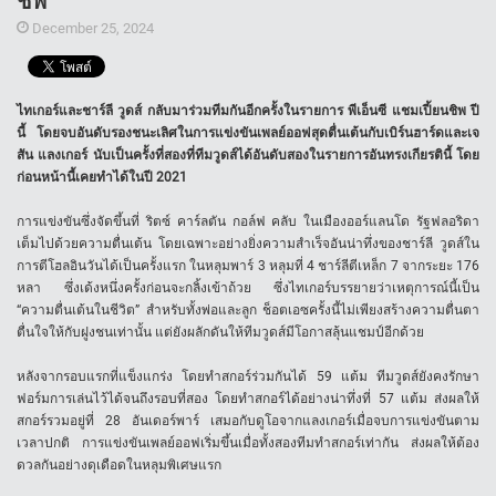
ชิพ
December 25, 2024
ไทเกอร์และชาร์ลี วูดส์ กลับมาร่วมทีมกันอีกครั้งในรายการ พีเอ็นซี แชมเปี้ยนชิพ ปี
นี้ โดยจบอันดับรองชนะเลิศในการแข่งขันเพลย์ออฟสุดตื่นเต้นกับเบิร์นฮาร์ดและเจ
สัน แลงเกอร์ นับเป็นครั้งที่สองที่ทีมวูดส์ได้อันดับสองในรายการอันทรงเกียรตินี้ โดย
ก่อนหน้านี้เคยทำได้ในปี 2021
การแข่งขันซึ่งจัดขึ้นที่ ริตซ์ คาร์ลตัน กอล์ฟ คลับ ในเมืองออร์แลนโด รัฐฟลอริดา
เต็มไปด้วยความตื่นเต้น โดยเฉพาะอย่างยิ่งความสำเร็จอันน่าทึ่งของชาร์ลี วูดส์ใน
การตีโฮลอินวันได้เป็นครั้งแรก ในหลุมพาร์ 3 หลุมที่ 4 ชาร์ลีตีเหล็ก 7 จากระยะ 176
หลา ซึ่งเด้งหนึ่งครั้งก่อนจะกลิ้งเข้าถ้วย ซึ่งไทเกอร์บรรยายว่าเหตุการณ์นี้เป็น
“ความตื่นเต้นในชีวิต” สำหรับทั้งพ่อและลูก ช็อตเอซครั้งนี้ไม่เพียงสร้างความตื่นตา
ตื่นใจให้กับฝูงชนเท่านั้น แต่ยังผลักดันให้ทีมวูดส์มีโอกาสลุ้นแชมป์อีกด้วย
หลังจากรอบแรกที่แข็งแกร่ง โดยทำสกอร์ร่วมกันได้ 59 แต้ม ทีมวูดส์ยังคงรักษา
ฟอร์มการเล่นไว้ได้จนถึงรอบที่สอง โดยทำสกอร์ได้อย่างน่าทึ่งที่ 57 แต้ม ส่งผลให้
สกอร์รวมอยู่ที่ 28 อันเดอร์พาร์ เสมอกับดูโอจากแลงเกอร์เมื่อจบการแข่งขันตาม
เวลาปกติ การแข่งขันเพลย์ออฟเริ่มขึ้นเมื่อทั้งสองทีมทำสกอร์เท่ากัน ส่งผลให้ต้อง
ดวลกันอย่างดุเดือดในหลุมพิเศษแรก